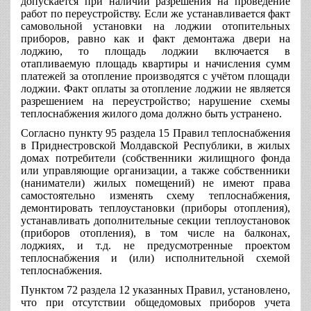
допускается при наличии разрешения на проведение
работ по переустройству. Если же устанавливается факт
самовольной установки на лоджии отопительных
приборов, равно как и факт демонтажа двери на
лоджию, то площадь лоджии включается в
отапливаемую площадь квартиры и начисления сумм
платежей за отопление производятся с учётом площади
лоджии. Факт оплаты за отопление лоджии не является
разрешением на переустройство; нарушение схемы
теплоснабжения жилого дома должно быть устранено.
Согласно пункту 95 раздела 15 Правил теплоснабжения
в Приднестровской Молдавской Республики, в жилых
домах потребители (собственники жилищного фонда
или управляющие организации, а также собственники
(наниматели) жилых помещений) не имеют права
самостоятельно изменять схему теплоснабжения,
демонтировать теплоустановки (приборы отопления),
устанавливать дополнительные секции теплоустановок
(приборов отопления), в том числе на балконах,
лоджиях, и т.д. не предусмотренные проектом
теплоснабжения и (или) исполнительной схемой
теплоснабжения.
Пунктом 72 раздела 12 указанных Правил, установлено,
что при отсутствии общедомовых приборов учета