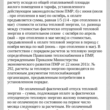
расчету исходя из общей отапливаемой площади
жилого помещения и тарифа, установленного
действующим законодательством ПМР; б) с июня (июля
- при отоплении в мае) по октябрь, к оплате
предъявляется сумма, равная 1/5 (1/4 - при отоплении в
мае) стоимости остатка тепловой энергии, т.е. разница
между стоимостью фактически отпущенной тепловой
энергии в отопительном сезоне с октября по апрель
(май – при отоплении в мае месяц) и стоимостью,
предъявленной к оплате тепловой энергии в период с
ноября месяца по май (июнь – при отоплении в мае). В
соответствии с порядком расчетов за тепловую энергию
определённым Правилами теплоснабжения в ПМР,
утвержденными Приказом Министерства
экономического развития ПМР от 22 июня 2011г. №
292, расчеты за тепловую энергию производятся по
платежным документам теплоснабжающей
организации, предъявленным потребителям в
установленном порядке.
Не оплаченный фактический отпуск тепловой
энергии – сумма, подлежащая оплате за фактически
отпущенную тепловую энергию жилому помещению,
но не оплаченную по состоянию на первое число
месяца следующего за расчетным. Не оплаченный