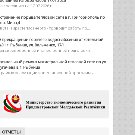
25 ДЕКАБРЯ 2024 Г.
разднование дня энергетика 2024
ПОПУЛЯРНЫЕ МАТЕРИАЛЫ
 прекращении горячего водоснабжения от котельной №
2 по ул. Свердлова,80 г. Тирасполь.
ля своевременной и качественной подготовки…
перативная информация МГУП "Тирастеплоэнерго" по
остоянию на 08.00 часов 17.07.2026
о состоянию на 17.07.2026 г.…
странение порыва тепловой сети в г. Григориополь по
ер. Мира,4
ГУП «Тирастеплоэнерго» проводит работы по…
 прекращении горячего водоснабжения от котельной
31 г. Рыбница, ул. Вальченко, 17/1
ля своевременной и качественной подготовки…