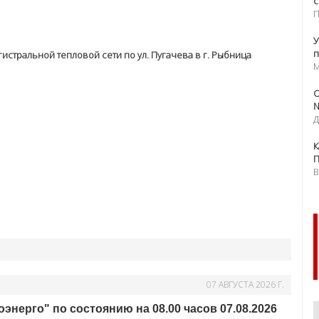
П
О
2
ПЫТАНИЯХ ТЕПЛОВЫХ СЕТЕЙ И ОТКЛЮЧЕНИИ ПОДАЧИ ГВС В
Д
О
с
П
У
п
истральной тепловой сети по ул. Пугачева в г. Рыбница
М
О
№
Д