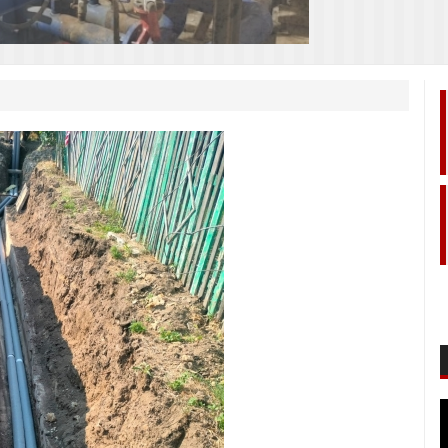
о ул. 25 Октября,107 в
набжения учебных корпусов ГОУ «ПГУ…