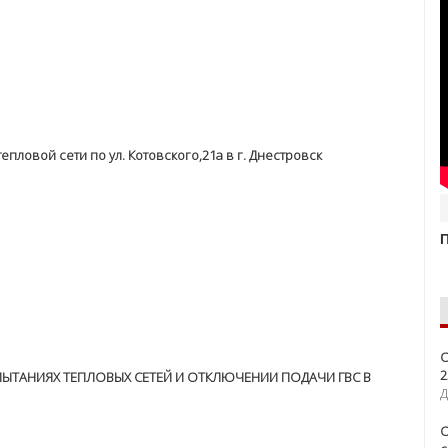
ю порыва тепловой сети отопления от котельной №17 в
 по ул. 25 Октября,107 в г. Тирасполь
пловой сети по ул. Котовского,21а в г. Днестровск