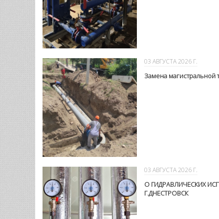
МГУП «Тирастеплоэнерго» провело работы по устранени
сторону…
05 АВГУСТА 2026 Г.
Реконструкция ЦТП 10 «Ц»
03 АВГУСТА 2026 Г.
Замена магистральной те