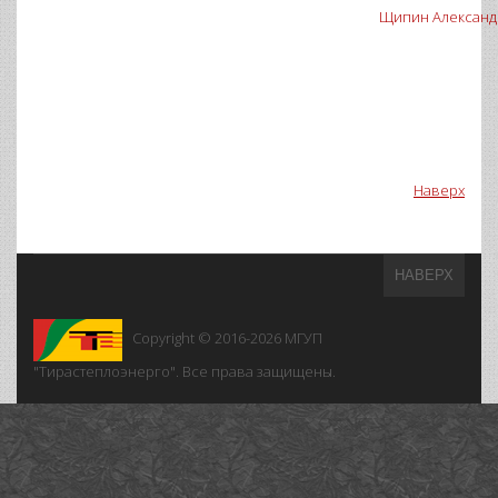
Щипин Александ
Наверх
НАВЕРХ
Copyright © 2016-2026
МГУП
"Тирастеплоэнерго". Все права защищены.