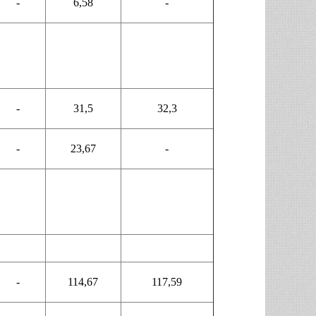
-
6,58
-
-
31,5
32,3
-
23,67
-
-
114,67
117,59