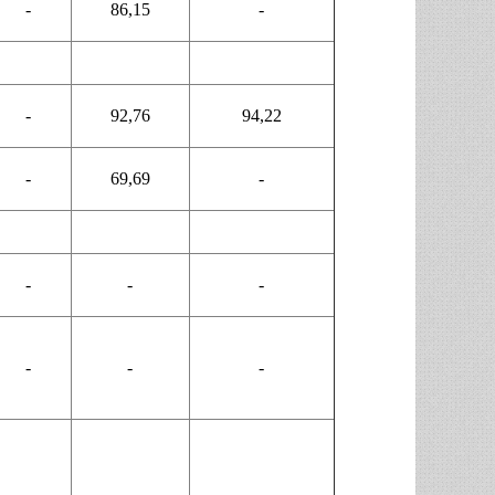
-
86,15
-
-
92,76
94,22
-
69,69
-
-
-
-
-
-
-