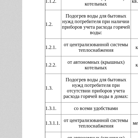
1.1.2.
кв.
котельных
Подогрев воды для бытовых
нужд потребителя при наличии
1.2.
приборов учета расхода горячей
воды:
от централизованной системы
1.2.1.
к
теплоснабжения
от автономных (крышных)
1.2.2.
к
котельных
Подогрев воды для бытовых
нужд потребителя при
1.3.
отсутствии приборов учета
расхода горячей воды в домах:
1.3.1.
со всеми удобствами
от централизованной системы
1.3.1.1.
ме
теплоснабжения
от автономных (крышных)