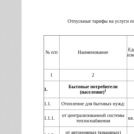
Отпускные тарифы на услуги по
Ед
№ п/п
Наименование
из
1
2
Бытовые потребители
1.
1
(население)
1.1.
Отопление для бытовых нужд:
от централизованной системы
1.1.1.
кв.
теплоснабжения
от автономных (крышных)