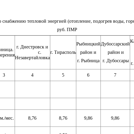
 снабжению тепловой энергией (отопление, подогрев воды, горя
руб. ПМР
К
Рыбницкий
Дубоссарский
г. Днестровск и
иница.
с.
г. Тирасполь
район и
район и
мерения
Незавертайловка
г. Рыбница
г. Дубоссары
г
3
4
5
6
7
м./мес.
8,76
8,76
9,86
9,86