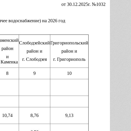
от 30.12.2025г. №1032
чее водоснабжение) на 2026 год
аменский
Слободзейский
Григориопольский
район
район и
район и
и
г. Слободзея
г. Григориополь
. Каменка
8
9
10
10,74
8,76
9,13