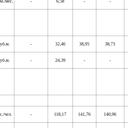
м./мес.
-
6,58
-
-
уб.м.
-
32,46
38,95
38,73
уб.м.
-
24,39
-
-
с./чел.
-
118,17
141,76
140,96