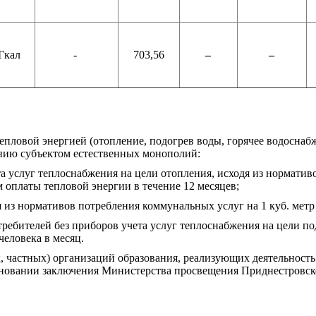
Гкал
-
703,56
–
–
пловой энергией (отопление, подогрев воды, горячее водоснаб
ению субъектом естественных монополий:
та услуг теплоснабжения на цели отопления, исходя из норматив
 оплаты тепловой энергии в течение 12 месяцев;
я из нормативов потребления коммунальных услуг на 1 куб. метр
требителей без приборов учета услуг теплоснабжения на цели по
человека в месяц.
 частных) организаций образования, реализующих деятельность 
основании заключения Министерства просвещения Приднестровс