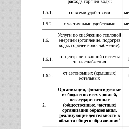
расхода горячей воды:
1.5.1.
со всеми удобствами
ме
1.5.2.
с частичными удобствами
ме
Услуги по снабжению тепловой
1.6.
энергией (отопление, подогрев
воды, горячее водоснабжение):
от централизованной системы
1.6.1.
теплоснабжения
от автономных (крышных)
1.6.2.
котельных
Организации, финансируемые
из бюджетов всех уровней,
негосударственные
2.
(общественные, частные)
организации образования,
реализующие деятельность в
2
области общего образования