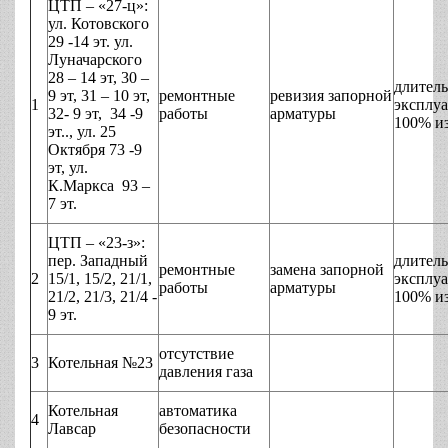
ЦТП – «27-ц»:
ул. Котовского
29 -14 эт. ул.
Луначарского
28 – 14 эт, 30 –
длитель
9 эт, 31 – 10 эт,
ремонтные
ревизия запорной
1
эксплуа
32- 9 эт, 34 -9
работы
арматуры
100% и
эт.., ул. 25
Октября 73 -9
эт, ул.
К.Маркса 93 –
7 эт.
ЦТП – «23-з»:
пер. Западный
длитель
ремонтные
замена запорной
2
15/1, 15/2, 21/1,
эксплуа
работы
арматуры
21/2, 21/3, 21/4 -
100% и
9 эт.
отсутствие
3
Котельная №23
давления газа
Котельная
автоматика
4
Лавсар
безопасности