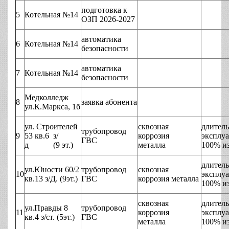
подготовка к
5
Котельная №14
ОЗП 2026-2027
автоматика
6
Котельная №14
безопасности
автоматика
7
Котельная №14
безопасности
Медколледж
8
заявка абонента
ул.К.Маркса, 1б
ул. Строителей
сквозная
длитель
трубопровод
9
53 кв.6 з/
коррозия
эксплу
ГВС
д (9 эт.)
металла
100% и
длитель
ул.Юности 60/2
трубопровод
сквозная
10
эксплу
кв.13 з/Д. (9эт.)
ГВС
коррозия металла
100% и
сквозная
длитель
ул.Правды 8
трубопровод
11
коррозия
эксплу
кв.4 з/ст. (5эт.)
ГВС
металла
100% и