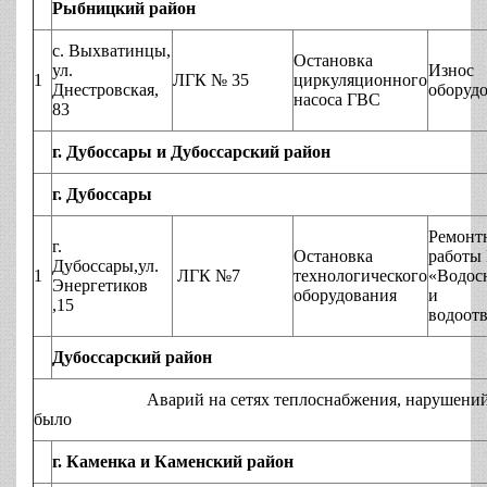
Рыбницкий район
с. Выхватинцы,
Остановка
ул.
Износ
1
ЛГК № 35
циркуляционного
Днестровская,
оборуд
насоса ГВС
83
г. Дубоссары и Дубоссарский район
г. Дубоссары
Ремонт
г.
Остановка
работы
Дубоссары,ул.
1
ЛГК №7
технологического
«Водос
Энергетиков
оборудования
и
,15
водоот
Дубоссарский район
Аварий на сетях теплоснабжения, нарушений технол
было
г. Каменка и Каменский район