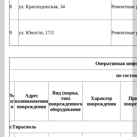
8
ул. Краснодонская, 34
Ремонтные 
9
ул. Юности, 17/2
Ремонтные 
Оперативная инф
по состоян
Вид (марка,
№
Адрес
тип)
Характер
При
п/
возникновения
поврежденного
повреждения
повр
п
повреждения
оборудования
г.Тирасполь