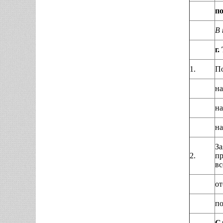
по
В 
г.
1.
По
на
на
на
За
2.
пр
вс
от
по
Сл