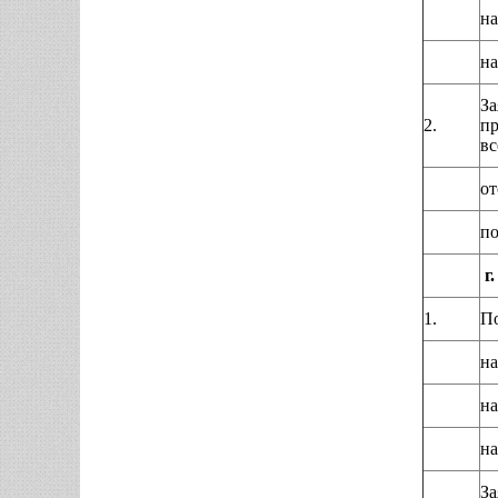
на
на
За
2.
пр
вс
от
по
г.
1.
По
на
на
на
За