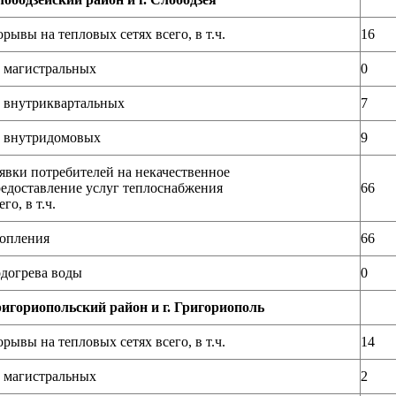
рывы на тепловых сетях всего, в т.ч.
16
 магистральных
0
 внутриквартальных
7
 внутридомовых
9
явки потребителей на некачественное
едоставление услуг теплоснабжения
66
его, в т.ч.
опления
66
догрева воды
0
игориопольский район и г. Григориополь
рывы на тепловых сетях всего, в т.ч.
14
 магистральных
2