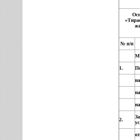
Осн
«Тира
жи
№ п/п
М
1.
По
н
н
н
За
2.
ус
о