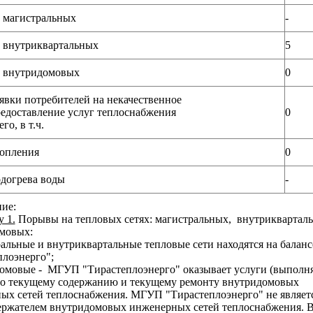
 магистральных
-
 внутриквартальных
5
 внутридомовых
0
явки потребителей на некачественное
едоставление услуг теплоснабжения
0
его, в т.ч.
опления
0
догрева воды
-
ие:
 1.
Порывы на тепловых сетях: магистральных, внутриквартал
мовых:
ральные и внутриквартальные тепловые сети находятся на бала
плоэнерго";
домовые - МГУП "Тирастеплоэнерго" оказывает услуги (выполн
по текущему содержанию и текущему ремонту внутридомовых
ых сетей теплоснабжения. МГУП "Тирастеплоэнерго" не являет
ержателем внутридомовых инженерных сетей теплоснабжения. 