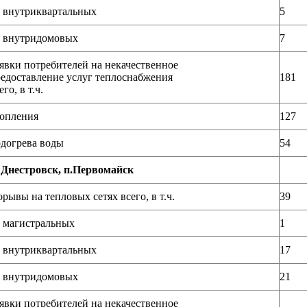
 внутриквартальных
5
 внутридомовых
7
явки потребителей на некачественное
едоставление услуг теплоснабжения
181
его, в т.ч.
опления
127
догрева воды
54
 Днестровск, п.Первомайск
рывы на тепловых сетях всего, в т.ч.
39
 магистральных
1
 внутриквартальных
17
 внутридомовых
21
явки потребителей на некачественное