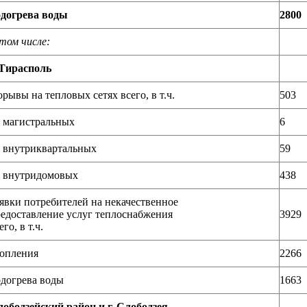
догрева воды
2800
том числе:
 Тирасполь
рывы на тепловых сетях всего, в т.ч.
503
 магистральных
6
 внутриквартальных
59
 внутридомовых
438
явки потребителей на некачественное
едоставление услуг теплоснабжения
3929
его, в т.ч.
опления
2266
догрева воды
1663
ободзейский район и г. Слободзея