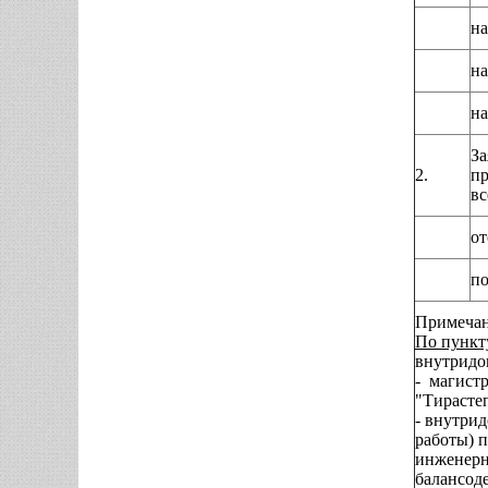
на
на
на
За
2.
пр
вс
от
по
Примечан
По пункту
внутридо
- магист
"Тирасте
- внутри
работы) 
инженерн
балансод