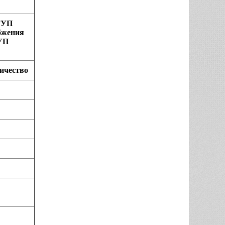
МГУП
бжения
ГУП
ичество