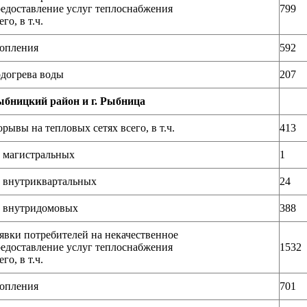
едоставление услуг теплоснабжения
799
его, в т.ч.
опления
592
догрева воды
207
бницкий район и г. Рыбница
рывы на тепловых сетях всего, в т.ч.
413
 магистральных
1
 внутриквартальных
24
 внутридомовых
388
явки потребителей на некачественное
едоставление услуг теплоснабжения
1532
его, в т.ч.
опления
701