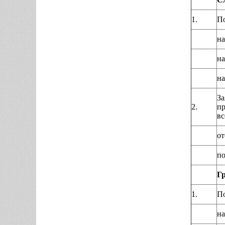
1.
По
на
на
на
За
2.
пр
вс
от
по
Гр
1.
По
на