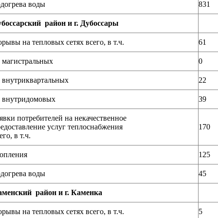
догрева воды
831
боссарский район и г. Дубоссары
рывы на тепловых сетях всего, в т.ч.
61
 магистральных
0
 внутриквартальных
22
 внутридомовых
39
явки потребителей на некачественное
едоставление услуг теплоснабжения
170
его, в т.ч.
опления
125
догрева воды
45
менский район и г. Каменка
рывы на тепловых сетях всего, в т.ч.
5