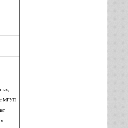
ьных,
нсе МГУП
яет
ся
В