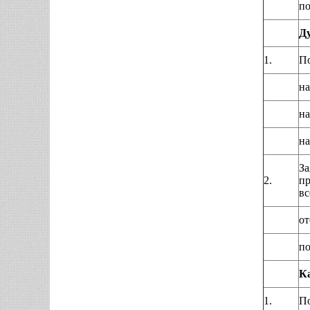
по
Ду
1.
По
на
на
на
За
2.
пр
вс
от
по
Ка
1.
По