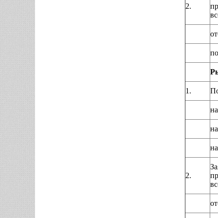
2.
пр
вс
от
по
Ры
1.
По
на
на
на
За
2.
пр
вс
от