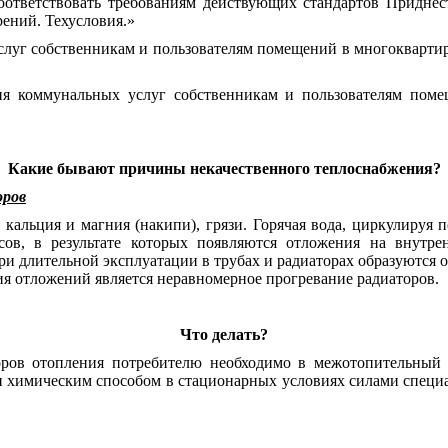
ответствовать требованиям действующих стандартов Придне
ений. Техусловия.»
слуг собственникам и пользователям помещений в многокварт
ия коммунальных услуг собственникам и пользователям пом
Какие бывают причины некачественного теплоснабжения?
оров
кальция и магния (накипи), грязи. Горячая вода, циркулируя 
ов, в результате которых появляются отложения на внутре
ри длительной эксплуатации в трубах и радиаторах образуются 
ия отложений является неравномерное прогревание радиаторов.
Что делать?
оров отопления потребителю необходимо в межотопительный 
 химическим способом в стационарных условиях силами специа