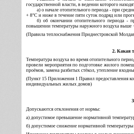
государственной власти, в ведении которого находя
а) о начале отопительного периода - при сред
+ 8°С и ниже в течение пяти суток подряд или про
б) об окончании отопительного периода - 
повышении температуры наружного воздуха выше +
(Правила теплоснабжения Приднестровской Молдав
2. Какая
Температура воздуха во время отопительного перио
провели мероприятия по подготовке жилого помещ
проёмов, замена разбитых стёкол, утепление входных
(Пункт 15 Приложения 1 Правил предоставления к
индивидуальных жилых домов)
3
Допускаются отклонения от нормы:
а) допустимое превышение нормативной температур
б) допустимое снижение нормативной температуры в 