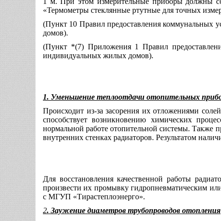
1 м. При этом измерительные приборы должны со
«Термометры стеклянные ртутные для точных измер
(Пункт 10 Правил предоставления коммунальных у
домов).
(Пункт *(7) Приложения 1 Правил предоставлен
индивидуальных жилых домов).
1. Уменьшение теплоотдачи отопительных приб
Происходит из-за засорения их отложениями солей 
способствует возникновению химических процесс
нормальной работе отопительной системы. Также п
внутренних стенках радиаторов. Результатом налич
Для восстановления качественной работы радиат
произвести их промывку гидропневматическим или
с МГУП «Тирастеплоэнерго».
2
. Заужение диаметров трубопроводов отопления