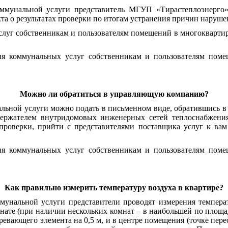
ммунальной услуги представитель МГУП «Тирастеплоэнерго»
та о результатах проверки по итогам устранения причин наруше
слуг собственникам и пользователям помещений в многокварт
ия коммунальных услуг собственникам и пользователям пом
Можно ли обратиться в управляющую компанию?
унальной услуги можно подать в письменном виде, обративш
одержателем внутридомовых инженерных сетей теплоснабжен
проверки, прийти с представителями поставщика услуг к вам
ия коммунальных услуг собственникам и пользователям пом
Как правильно измерить температуру воздуха в квартире?
ммунальной услуги представители проводят измерения темпера
нате (при наличии нескольких комнат – в наибольшей по площад
ревающего элемента на 0,5 м, и в центре помещения (точке пер