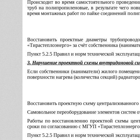
Происходит во время самостоятельного проведен
труб на полипропиленовые, в результате чего но
время монтажных работ по пайке соединений поли
Восстановить проектные диаметры трубопровод
«Тирастеплоэнерго» за счёт собственника (нанимат
Пункт 5.2.5 Правил и норм технической эксплуат
3. Нарушение проектной схемы внутридомовой с
Если собственники (наниматели) жилого помещени
поверхности нагрева (количества секций) радиатор
Восстановить проектную схему централизованного
Самовольное переоборудование элементов систем о
Работы по восстановлению проектной схемы цент
сроки по согласованию с МГУП «Тирастеплоэнерго
Пункт 5.2.5 Правил и норм технической эксплуат