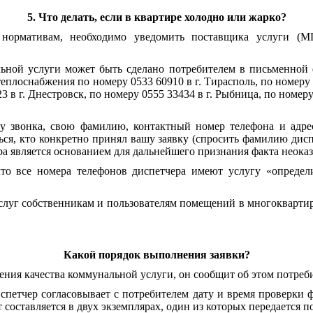
5. Что делать, если в квартире холодно или жарко?
т нормативам, необходимо уведомить поставщика услуги (М
ьной услуги может быть сделано потребителем в письменной 
оснабжения по номеру 0533 60910 в г. Тирасполь, по номеру 055
 в г. Днестровск, по номеру 0555 33434 в г. Рыбница, по номеру
 звонка, свою фамилию, контактный номер телефона и адре
ся, кто конкретно принял вашу заявку (спросить фамилию дисп
а является основанием для дальнейшего признания факта неоказ
то все номера телефонов диспетчера имеют услугу «определ
слуг собственникам и пользователям помещений в многокварт
Какой порядок выполнения заявки?
ения качества коммунальной услуги, он сообщит об этом потреб
спетчер согласовывает с потребителем дату и время проверки 
 составляется в двух экземплярах, один из которых передается п