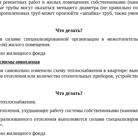
ия ремонтных работ в жилых помещениях собственниками (нан
вые трубы могут оказаться меньшего диаметра (не правильно п
пропиленовых труб может произойти «запайка» труб, также уме
Что делать?
ов силами специализированной организации в межотопите
еля) жилого помещения.
ации жилищного фонда
истемы отопления
я самовольно изменили схему теплоснабжения в квартире: вын
ов отопления или количества отопительных приборов, устройств
Что делать?
 теплоснабжения.
топления, ухудшающее работу системы собственниками (нанимате
рализованного отопления выполняются силами специализиро
».
ации жилищного фонда