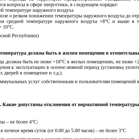
тся вопросы в сфере энергетики, в следующем порядке:
ней температуре наружного воздуха
гнозе о резком понижении температуры наружного воздуха до от
при средней температуре наружного воздуха +8°С и выше в т
 10°С.
ской Республики)
 температура должна быть в жилом помещении в отопительны
да должна быть не ниже +
18°
С в жилых помещениях,
не ниже +
ения к эксплуатации в осенне-зимний период (установка упло
 дверей в помещение и т.д.).
оммунальных услуг собственникам и пользователям помещений 
. Какие допустимы отклонения от нормативной температур
ы – не более 4
°
С;
ночное время суток (от 0.00 до 5.00 часов) – не более 3
°
С