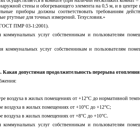
х осуществляется в комнате (при наличии нескольких комнат – 
наружной стены и обогревающего элемента на 0,5 м, и в центр
льные приборы должны соответствовать требованиям дейст
е ртутные для точных измерений. Техусловия.»
 ГОСТ ПМР 03-1:2001).
я коммунальных услуг собственникам и пользователям поме
ия коммунальных услуг собственникам и пользователям пом
4. Какая допустимая продолжительность перерыва отопления
бжения:
туре воздуха в жилых помещениях от +12
°
С до нормативной темп
уре воздуха в жилых помещениях от +10
°
С до +12
°
С;
уре воздуха в жилых помещениях от +8
°
С до +10
°
С.
я коммунальных услуг собственникам и пользователям поме