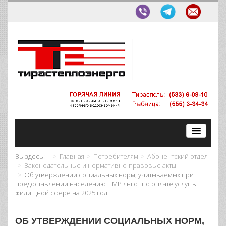
Вы здесь:
Главная
Потребителям
Абонентский отдел
Законодательные и нормативно-правовые акты
Об утверждении социальных норм, учитываемых при
предоставлении населению ПМР льгот по оплате услуг в
жилищной сфере на 2025 год.
ОБ УТВЕРЖДЕНИИ СОЦИАЛЬНЫХ НОРМ,