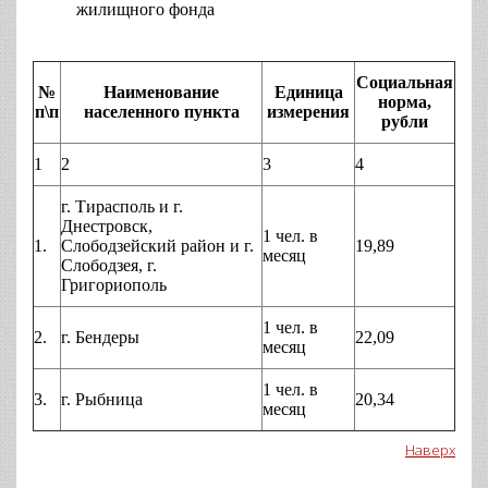
жилищного фонда
Социальная
№
Наименование
Единица
норма,
п\п
населенного пункта
измерения
рубли
1
2
3
4
г. Тирасполь и г.
Днестровск,
1 чел. в
1.
Слободзейский район и г.
19,89
месяц
Слободзея, г.
Григориополь
1 чел. в
2.
г. Бендеры
22,09
месяц
1 чел. в
3.
г. Рыбница
20,34
месяц
Наверх