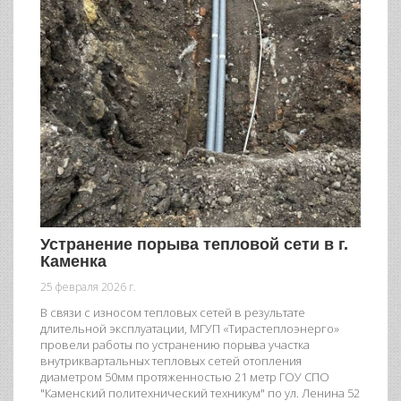
Устранение порыва тепловой сети в г.
Каменка
25 февраля 2026 г.
В связи с износом тепловых сетей в результате
длительной эксплуатации, МГУП «Тирастеплоэнерго»
провели работы по устранению порыва участка
внутриквартальных тепловых сетей отопления
диаметром 50мм протяженностью 21 метр ГОУ СПО
"Каменский политехнический техникум" по ул. Ленина 52