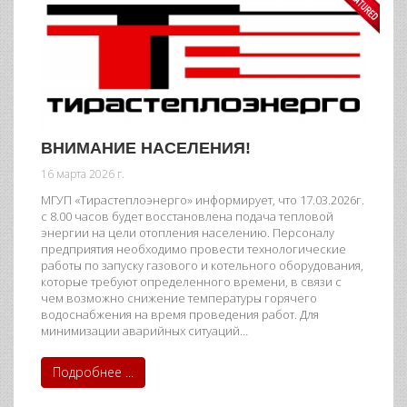
ВНИМАНИЕ НАСЕЛЕНИЯ!
16 марта 2026 г.
МГУП «Тирастеплоэнерго» информирует, что 17.03.2026г.
с 8.00 часов будет восстановлена подача тепловой
энергии на цели отопления населению. Персоналу
предприятия необходимо провести технологические
работы по запуску газового и котельного оборудования,
которые требуют определенного времени, в связи с
чем возможно снижение температуры горячего
водоснабжения на время проведения работ. Для
минимизации аварийных ситуаций…
Подробнее ...